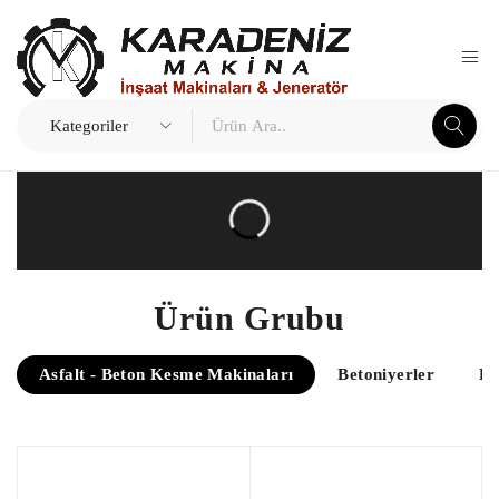
Ürün Grubu
Asfalt - Beton Kesme Makinaları
Betoniyerler
De